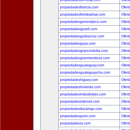
propiedadesformosa.com
Ofert
propiedadesfrancia.com
Ofert
propiedadesfrentealmar.com
Ofert
propiedadesgeneralpico.com
Ofert
propiedadesgesell.com
Ofert
propiedadesgodoycruz.com
Ofert
propiedadesgoya.com
Ofert
propiedadesgrancordoba.com
Ofert
propiedadesgranmendoza.com
Ofert
propiedadesgualeguay.com
Ofert
propiedadesgualeguaychu.com
Ofert
propiedadeshiguey.com
Ofert
propiedadesholanda.com
Ofert
propiedadesindustriales.com
Ofert
propiedadesinternet.com
Ofert
propiedadesituzaingo.com
Ofert
propiedadesjunin.com
Ofert
propiedadesla.com
Ofert