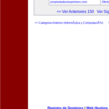
propiedadesrioprimero.com
Ofert
<< Ver Anteriores 150
Ver Si
<< Categoria Anterior (InformÃ¡tica y ComputaciÃ³n)
Registro de Dominios
|
Web Hosting