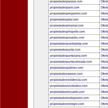
propiedadesparana.com
Ofert
propiedadesparis.com
Ofert
propiedadespergamino.com
Ofert
propiedadespilar.com
Ofert
propiedadespinamar.com
Ofert
propiedadespiriapolis.com
Ofert
propiedadesposadas.com
Ofert
propiedadespuertoplata.com
Ofert
propiedadespunta.com
Ofert
propiedadespuntacana.com
Ofert
propiedadespuntacolorada.com
Ofert
propiedadesquilmes.com
Ofert
propiedadesrawson.com
Ofert
propiedadesresistencia.com
Ofert
propiedadesrioceballos.com
Ofert
propiedadesriocuarto.com
Ofert
propiedadesriodejaneiro.com
Ofert
propiedadesrionegro.com
Ofert