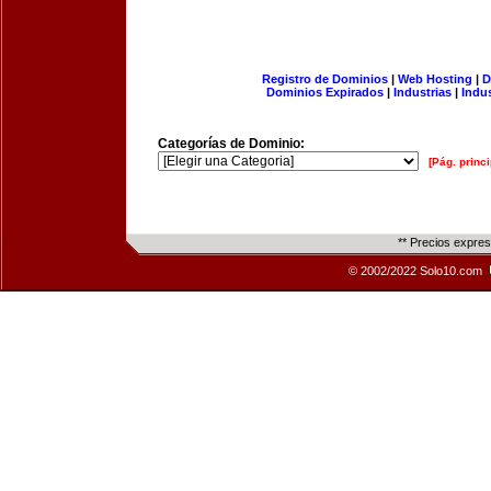
Registro de Dominios
|
Web Hosting
|
D
Dominios Expirados
|
Industrias
|
Indu
Categorías de Dominio:
[Pág. princi
** Precios expre
© 2002/2022 Solo10.com