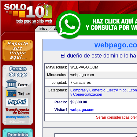
webpago.c
El dueño de este dominio lo ha
Mayusculas:
WEBPAGO.COM
Minusculas:
webpago.com
Longitud:
7 caracteres
Categorias:
Compras y Comercio ElectrÃ³nico
,
Econ
y Comercializacion
Precio:
$9,800.00
Visitar!
webpago.com
Serán consideradas ofer