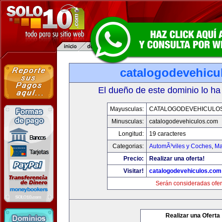
catalogodevehicu
El dueño de este dominio lo ha
Mayusculas:
CATALOGODEVEHICULO
Minusculas:
catalogodevehiculos.com
Longitud:
19 caracteres
Categorias:
AutomÃ³viles y Coches
,
Ma
Precio:
Realizar una oferta!
Visitar!
catalogodevehiculos.com
Serán consideradas ofer
Realizar una Oferta