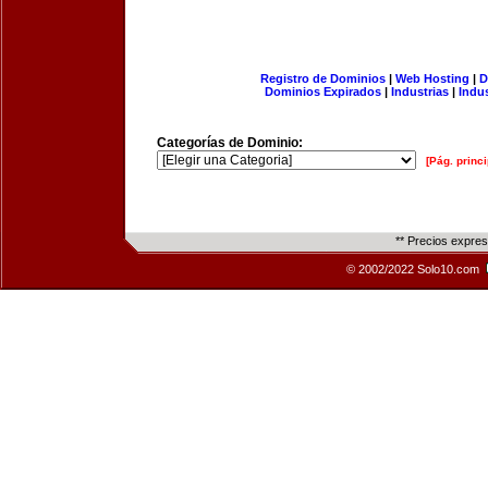
Registro de Dominios
|
Web Hosting
|
D
Dominios Expirados
|
Industrias
|
Indu
Categorías de Dominio:
[Pág. princi
** Precios expre
© 2002/2022 Solo10.com