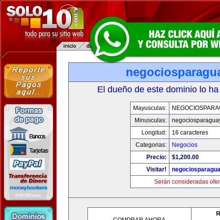
negociosparagu
El dueño de este dominio lo ha
Mayusculas:
NEGOCIOSPARA
Minusculas:
negociosparagua
Longitud:
16 caracteres
Categorias:
Negocios
Precio:
$1,200.00
Visitar!
negociosparagu
Serán consideradas ofer
R