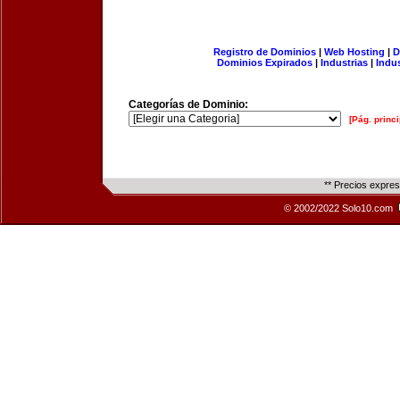
Registro de Dominios
|
Web Hosting
|
D
Dominios Expirados
|
Industrias
|
Indu
Categorías de Dominio:
[Pág. princi
** Precios expre
© 2002/2022 Solo10.com