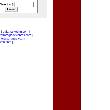
Ofrecido $
s
|
guiamarketing.com
|
estrategiadeventas.com
|
ofertasuruguay.com
|
ismo.com
|