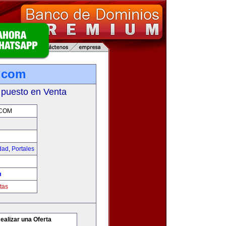
.com
 puesto en Venta
.COM
idad
,
Portales
m
tas
ealizar una Oferta