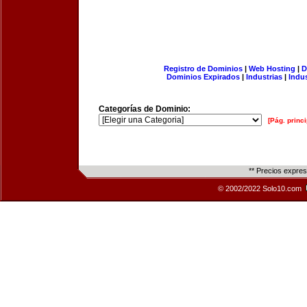
Registro de Dominios
|
Web Hosting
|
D
Dominios Expirados
|
Industrias
|
Indu
Categorías de Dominio:
[Pág. princi
** Precios expre
© 2002/2022 Solo10.com