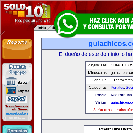
guiachicos.
El dueño de este dominio lo ha
Mayusculas:
GUIACHICO
Minusculas:
guiachicos.c
Longitud:
10 caracteres
Categorias:
Portales
,
Soc
Precio:
Realizar una 
Visitar!
guiachicos.
Serán consideradas ofer
Realizar una Oferta