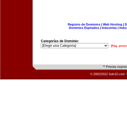
Registro de Dominios
|
Web Hosting
|
D
Dominios Expirados
|
Industrias
|
Indu
Categorías de Dominio:
[Pág. princi
** Precios expre
© 2002/2022 Solo10.com