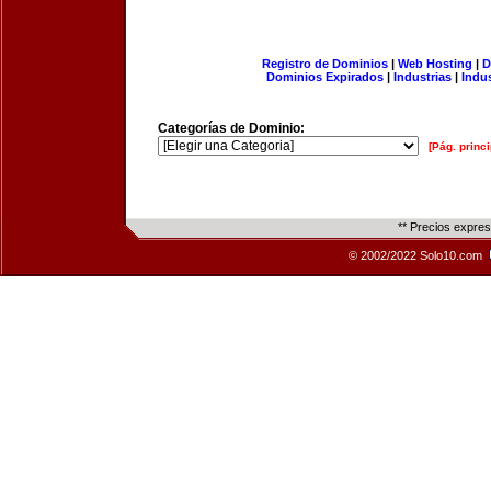
Registro de Dominios
|
Web Hosting
|
D
Dominios Expirados
|
Industrias
|
Indu
Categorías de Dominio:
[Pág. princi
** Precios expre
© 2002/2022 Solo10.com