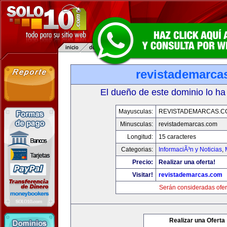
revistademarca
El dueño de este dominio lo ha
Mayusculas:
REVISTADEMARCAS.C
Minusculas:
revistademarcas.com
Longitud:
15 caracteres
Categorias:
InformaciÃ³n y Noticias
,
Precio:
Realizar una oferta!
Visitar!
revistademarcas.com
Serán consideradas ofer
Realizar una Oferta