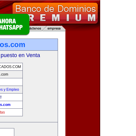
dos.com
 puesto en Venta
CADOS.COM
s.com
es y Empleo
!
os.com
tas