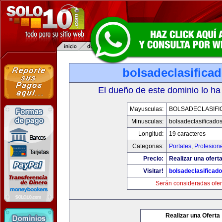
bolsadeclasifica
El dueño de este dominio lo ha
Mayusculas:
BOLSADECLASIFI
Minusculas:
bolsadeclasificado
Longitud:
19 caracteres
Categorias:
Portales
,
Profesion
Precio:
Realizar una oferta
Visitar!
bolsadeclasificad
Serán consideradas ofer
Realizar una Oferta