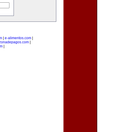
om
|
e-alimentos.com
|
zonadepagos.com
|
om
|