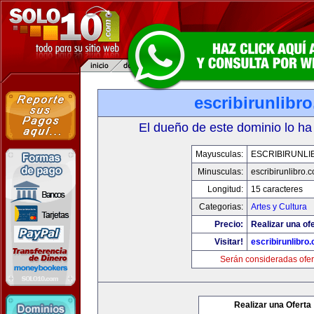
escribirunlibr
El dueño de este dominio lo ha
Mayusculas:
ESCRIBIRUNLI
Minusculas:
escribirunlibro.
Longitud:
15 caracteres
Categorias:
Artes y Cultura
Precio:
Realizar una ofe
Visitar!
escribirunlibro
Serán consideradas ofer
Realizar una Oferta