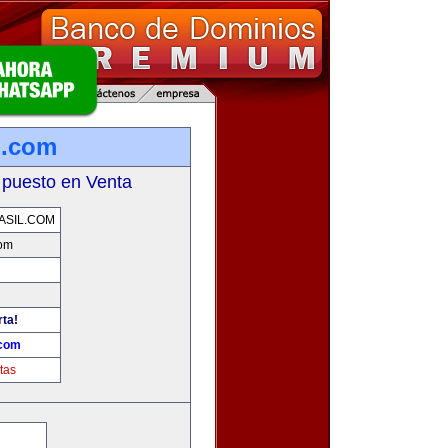
l.com
 puesto en Venta
ASIL.COM
com
rta!
.com
tas