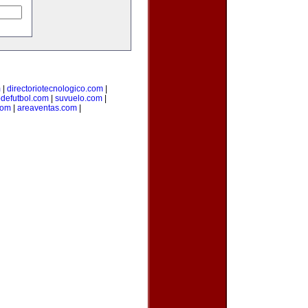
m
|
directoriotecnologico.com
|
odefutbol.com
|
suvuelo.com
|
com
|
areaventas.com
|