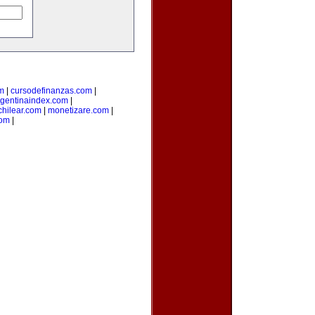
m
|
cursodefinanzas.com
|
rgentinaindex.com
|
hilear.com
|
monetizare.com
|
com
|