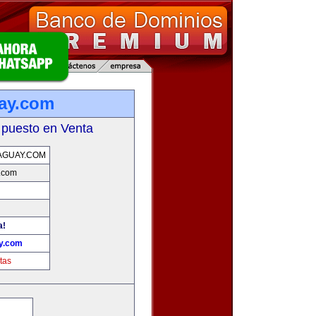
uay.com
 puesto en Venta
AGUAY.COM
y.com
a!
ay.com
tas