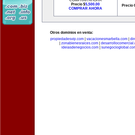
COMPRAR AHORA
Precio $
5,500.00
Precio 
COMPRAR AHORA
Otros dominios en venta:
propiedadesvip.com
|
vacacionesmarbella.com
|
di
|
zonabienesraices.com
|
desarrollocomercial
ideiasdenegocios.com
|
sunegocioglobal.co