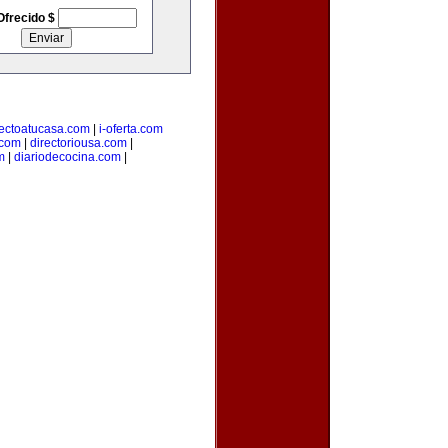
Ofrecido $
rectoatucasa.com
|
i-oferta.com
.com
|
directoriousa.com
|
m
|
diariodecocina.com
|