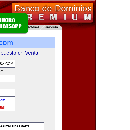
.com
 puesto en Venta
SA.COM
com
.com
tas
ealizar una Oferta