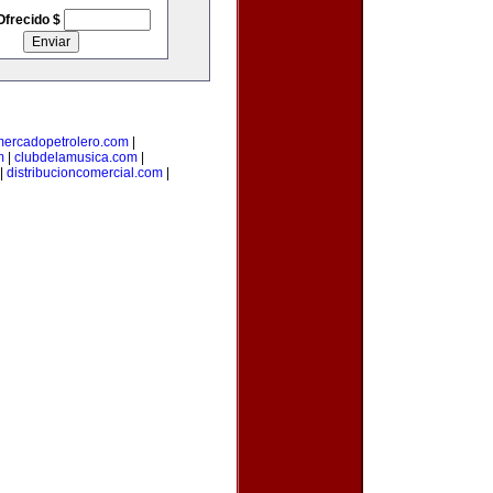
Ofrecido $
mercadopetrolero.com
|
m
|
clubdelamusica.com
|
|
distribucioncomercial.com
|