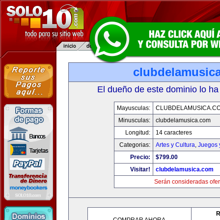
clubdelamusic
El dueño de este dominio lo ha
Mayusculas:
CLUBDELAMUSICA.C
Minusculas:
clubdelamusica.com
Longitud:
14 caracteres
Categorias:
Artes y Cultura
,
Juegos 
Precio:
$799.00
Visitar!
clubdelamusica.com
Serán consideradas ofer
R