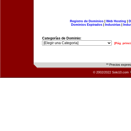
Registro de Dominios
|
Web Hosting
|
D
Dominios Expirados
|
Industrias
|
Indu
Categorías de Dominio:
[Pág. princi
** Precios expre
© 2002/2022 Solo10.com