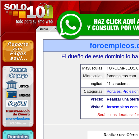
foroempleos
El dueño de este dominio lo ha
Mayusculas:
FOROEMPLEOS.
Minusculas:
foroempleos.com
Longitud:
11 caracteres
Categorias:
Portales
,
Profesio
Precio:
Realizar una ofert
Visitar!
foroempleos.com
Serán consideradas ofer
Realizar una Oferta