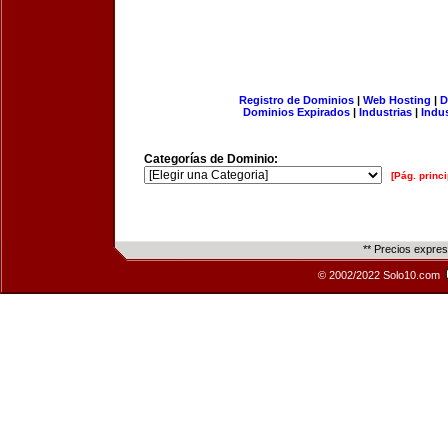
Registro de Dominios
|
Web Hosting
|
D
Dominios Expirados
|
Industrias
|
Indu
Categorías de Dominio:
[Pág. princi
** Precios expre
© 2002/2022 Solo10.com