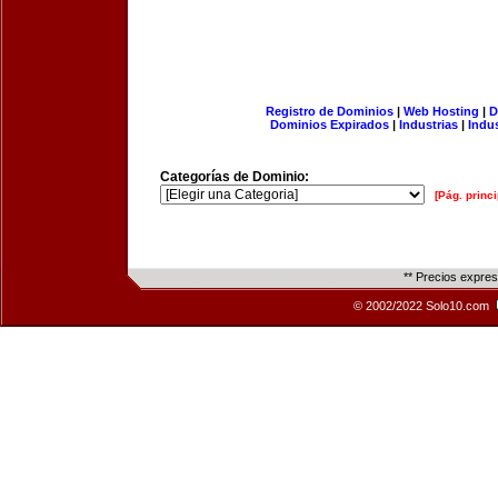
Registro de Dominios
|
Web Hosting
|
D
Dominios Expirados
|
Industrias
|
Indu
Categorías de Dominio:
[Pág. princi
** Precios expre
© 2002/2022 Solo10.com