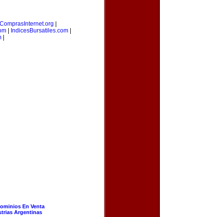
ComprasInternet.org
|
com
|
IndicesBursatiles.com
|
m
|
ominios En Venta
strias Argentinas