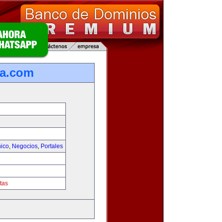
ca.com
nico
,
Negocios
,
Portales
tas