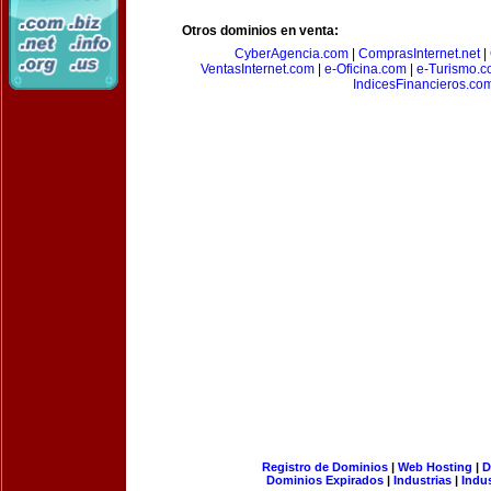
Otros dominios en venta:
CyberAgencia.com
|
ComprasInternet.net
|
VentasInternet.com
|
e-Oficina.com
|
e-Turismo.
IndicesFinancieros.co
Registro de Dominios
|
Web Hosting
|
D
Dominios Expirados
|
Industrias
|
Indu