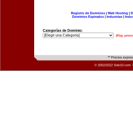
Registro de Dominios
|
Web Hosting
|
D
Dominios Expirados
|
Industrias
|
Indu
Categorías de Dominio:
[Pág. princi
** Precios expre
© 2002/2022 Solo10.com