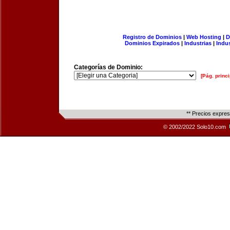
Registro de Dominios
|
Web Hosting
|
D
Dominios Expirados
|
Industrias
|
Indu
Categorías de Dominio:
[Pág. princi
** Precios expre
© 2002/2022 Solo10.com