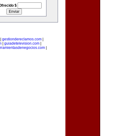
Ofrecido $
|
gestiondereclamos.com
|
m
|
guiadetelevision.com
|
rramientasdenegocios.com
|