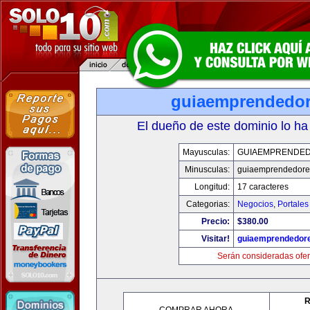
guiaemprendedo
El dueño de este dominio lo ha
Mayusculas:
GUIAEMPRENDE
Minusculas:
guiaemprendedore
Longitud:
17 caracteres
Categorias:
Negocios
,
Portales
Precio:
$380.00
Visitar!
guiaemprendedor
Serán consideradas ofer
R