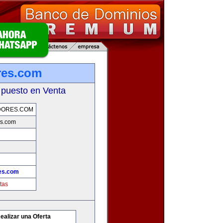
res.com
 puesto en Venta
DORES.COM
s.com
es.com
tas
ealizar una Oferta