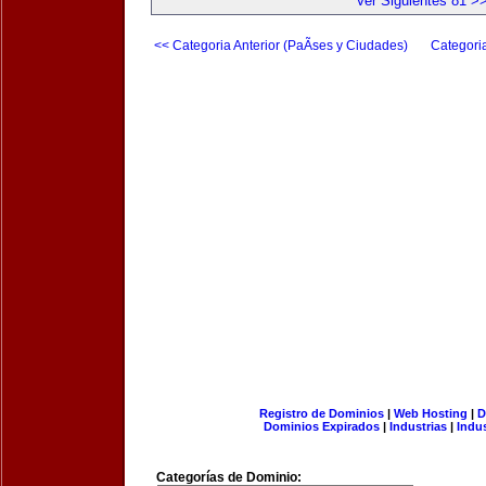
Ver Siguientes 81 >
<< Categoria Anterior (PaÃ­ses y Ciudades)
Categori
Registro de Dominios
|
Web Hosting
|
D
Dominios Expirados
|
Industrias
|
Indu
Categorías de Dominio: