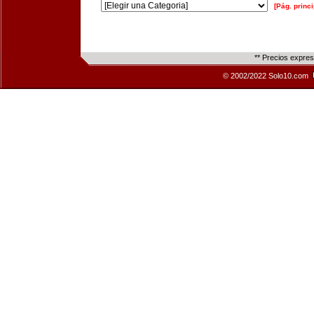
[Pág. princi
** Precios expre
© 2002/2022 Solo10.com