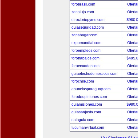
forobrasil.com
Oferta
zonalujo.com
Oferta
directoriopyme.com
$980.
guiaseguridad.com
Oferta
zonahogar.com
Oferta
expomundial.com
Oferta
foroempleos.com
Oferta
forotrabajos.com
$495.
foroecuador.com
Oferta
guiaelectrodomesticos.com
Oferta
forochile.com
Oferta
anunciosparaguay.com
Oferta
forodeopiniones.com
Oferta
guiamisiones.com
$980.
guiasanjusto.com
Oferta
dataguia.com
Oferta
tucumanvirtual.com
Oferta