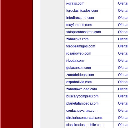
i-gratis.com
Oferta
foroclasificados.com
Oferta
infodirectorio.com
Oferta
muyfamoso.com
Oferta
soloparanosotras.com
Oferta
zonalinks.com
Oferta
forodeamigos.com
Oferta
rosarioweb.com
Oferta
i-boda.com
Oferta
guiacursos.com
Oferta
zonadeideas.com
Oferta
expobolivia.com
Oferta
zonadownload.com
Oferta
buscarycomprar.com
Oferta
planetafamosos.com
Oferta
contactosycitas.com
Oferta
diretoriocomercial.com
Oferta
clasificadosdechile.com
Oferta