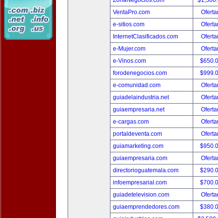
ZonaNegocios.com
$1,500
VentaPro.com
Oferta
e-sitios.com
Oferta
InternetClasificados.com
Oferta
e-Mujer.com
Oferta
e-Vinos.com
$650.
forodenegocios.com
$999.
e-comunidad.com
Oferta
guiadelaindustria.net
Oferta
guiaempresaria.net
Oferta
e-cargas.com
Oferta
portaldeventa.com
Oferta
guiamarketing.com
$950.
guiaempresaria.com
Oferta
directorioguatemala.com
$290.
infoempresarial.com
$700.
guiadetelevision.com
Oferta
guiaemprendedores.com
$380.