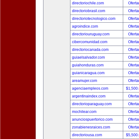
directoriochile.com
Oferta
directoriobrasil.com
Oferta
directoriotecnologico.com
Oferta
agroindice.com
Oferta
directoriouruguay.com
Oferta
cibercomunidad.com
Oferta
directoriocanada.com
Oferta
guiaelsalvador.com
Oferta
guiahonduras.com
Oferta
guianicaragua.com
Oferta
areamujer.com
Oferta
agenciaempleos.com
$1,500
argentinaindex.com
Oferta
directorioparaguay.com
Oferta
mochilear.com
Oferta
anunciospuertorico.com
Oferta
zonabienesraices.com
Oferta
directoriousa.com
$5,500